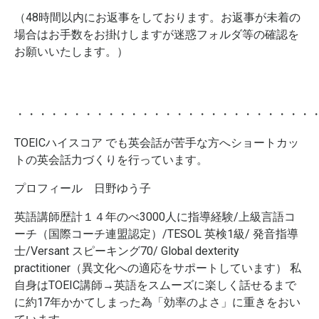
（48時間以内にお返事をしております。お返事が未着の
場合はお手数をお掛けしますが迷惑フォルダ等の確認を
お願いいたします。）
・・・・・・・・・・・・・・・・・・・・・・・・・・
TOEICハイスコア でも英会話が苦手な方へショートカッ
トの英会話力づくりを行っています。
プロフィール 日野ゆう子
英語講師歴計１４年のべ3000人に指導経験/上級言語コ
ーチ（国際コーチ連盟認定）/TESOL 英検1級/ 発音指導
士/Versant スピーキング70/ Global dexterity
practitioner（異文化への適応をサポートしています） 私
自身はTOEIC講師→英語をスムーズに楽しく話せるまで
に約17年かかてしまった為「効率のよさ」に重きをおい