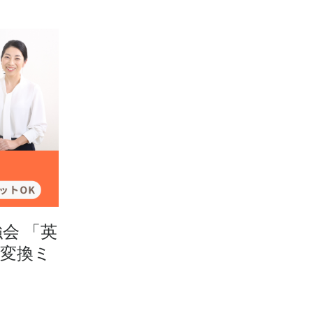
強会 「英
み変換ミ