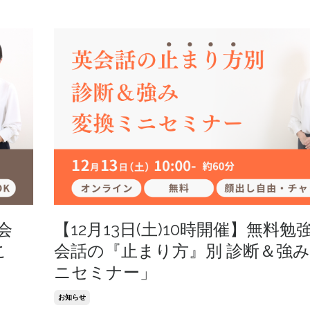
会
【12月13日(土)10時開催】無料勉
こ
会話の『止まり方』別 診断＆強
ニセミナー」
お知らせ