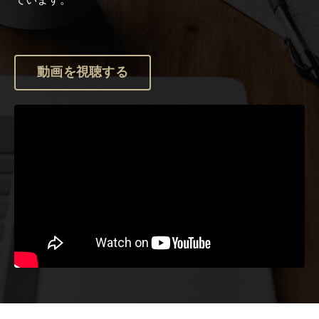
動画を視聴する
Liquid error: Nil location provided. Can't build URI.