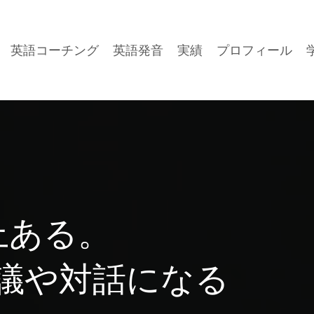
英語コーチング
英語発音
実績
プロフィール
以上ある
。
議や対話になる