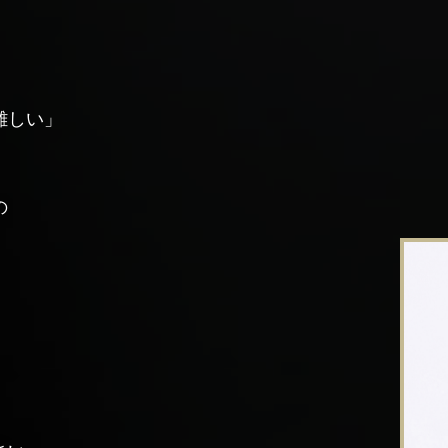
難しい」
の