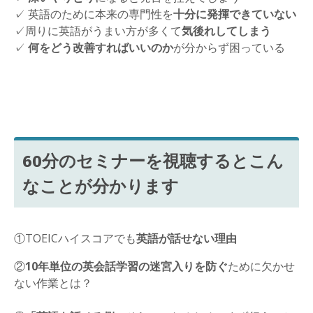
✓ 英語のために本来の専門性を
十分に発揮できていない
✓周りに英語がうまい方が多くて
気後れしてしまう
✓
何をどう改善すればいいのか
が分からず困っている
60分のセミナーを視聴するとこん
なことが分かります
①TOEICハイスコアでも
英語が話せない理由
②
10年単位の英会話学習の迷宮入りを防ぐ
ために欠かせ
ない作業とは？